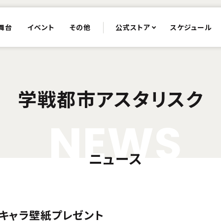
舞台
イベント
その他
公式ストア
スケジュール
学戦都市アスタリスク
N
E
W
S
ニュース
みキャラ壁紙プレゼント