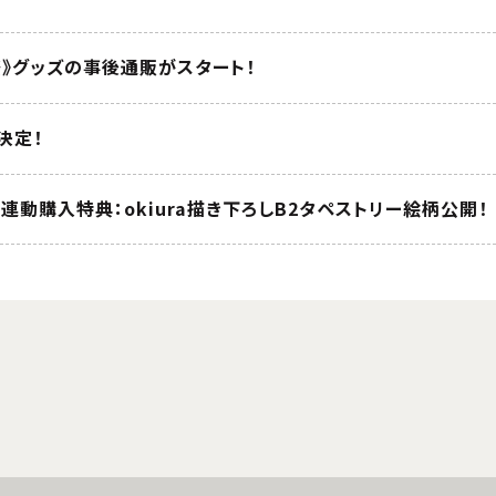
祭》グッズの事後通販がスタート！
が決定！
 全巻連動購入特典：okiura描き下ろしB2タペストリー絵柄公開！