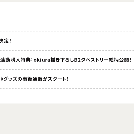
が決定！
 全巻連動購入特典：okiura描き下ろしB2タペストリー絵柄公開！
祭》グッズの事後通販がスタート！