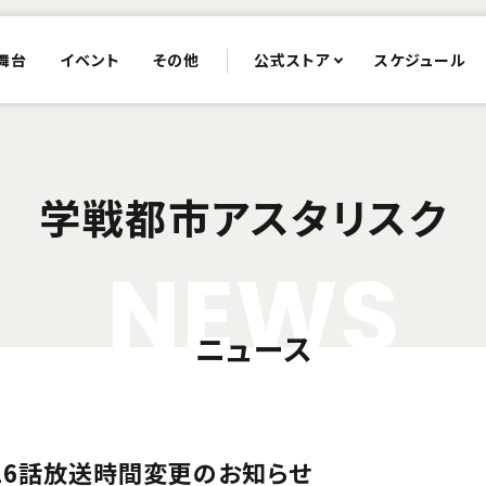
舞台
イベント
その他
公式ストア
スケジュール
学戦都市アスタリスク
N
E
W
S
ニュース
)第16話放送時間変更のお知らせ