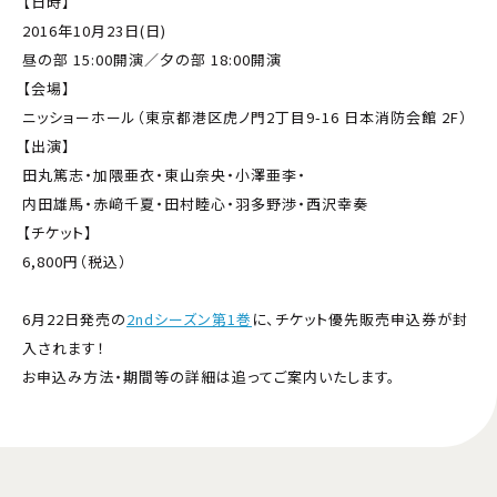
【日時】
2016年10月23日(日)
昼の部 15:00開演／夕の部 18:00開演
【会場】
ニッショーホール（東京都港区虎ノ門2丁目9-16 日本消防会館 2F）
【出演】
田丸篤志・加隈亜衣・東山奈央・小澤亜李・
内田雄馬・赤﨑千夏・田村睦心・羽多野渉・西沢幸奏
【チケット】
6,800円（税込）
6月22日発売の
2ndシーズン第1巻
に、チケット優先販売申込券が封
入されます！
お申込み方法・期間等の詳細は追ってご案内いたします。