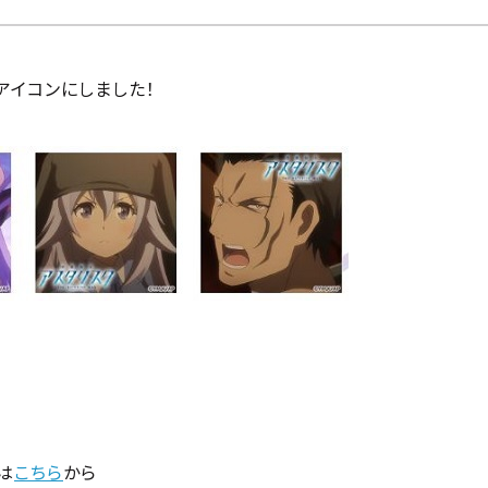
rアイコンにしました！
は
こちら
から