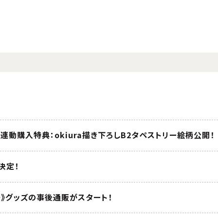
 全巻連動購入特典：okiura描き下ろしB2タペストリー絵柄公開！
が決定！
祭》グッズの事後通販がスタート！