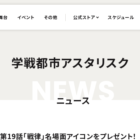
舞台
イベント
その他
公式ストア
スケジュール
学戦都市アスタリスク
N
E
W
S
ニュース
第19話「戦律」名場面アイコンをプレゼント！