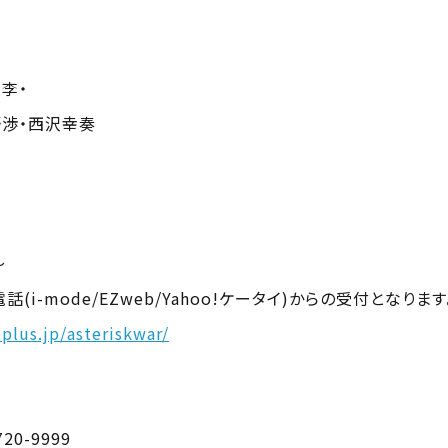
李・
野渉・西沢幸奏
～
i-mode/EZweb/Yahoo!ケータイ)からの受付となります
eplus.jp/asteriskwar/
0-9999