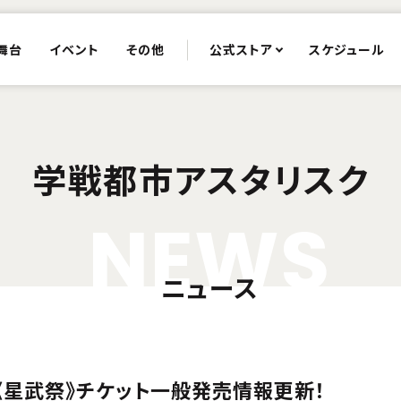
舞台
イベント
その他
公式ストア
スケジュール
学戦都市アスタリスク
N
E
W
S
ニュース
d《星武祭》チケット一般発売情報更新！