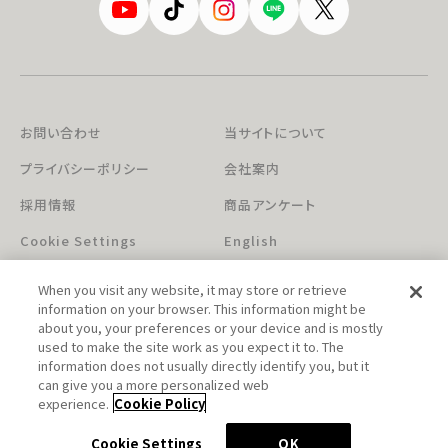
お問い合わせ
当サイトについて
プライバシーポリシー
会社案内
採用情報
商品アンケート
Cookie Settings
English
When you visit any website, it may store or retrieve
information on your browser. This information might be
about you, your preferences or your device and is mostly
used to make the site work as you expect it to. The
information does not usually directly identify you, but it
can give you a more personalized web
このホームページに掲載されている著作物の無断利用を禁じます。
experience.
Cookie Policy
© Aniplex Inc. All rights reserved.
Cookie Settings
OK