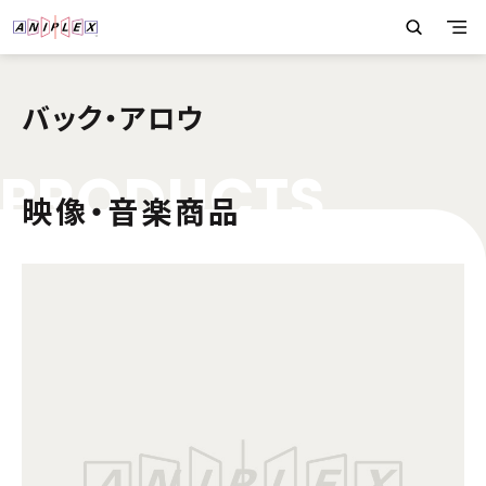
バック・アロウ
P
R
O
D
U
C
T
S
映像・音楽商品