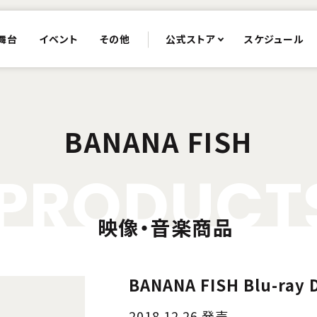
舞台
イベント
その他
公式ストア
スケジュール
BANANA FISH
P
R
O
D
U
C
T
映像・音楽商品
BANANA FISH Blu-ray 
2018.12.26 発売