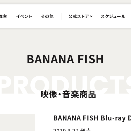
舞台
イベント
その他
公式ストア
スケジュール
BANANA FISH
P
R
O
D
U
C
T
映像・音楽商品
BANANA FISH Blu-ray 
2019.3.27 発売