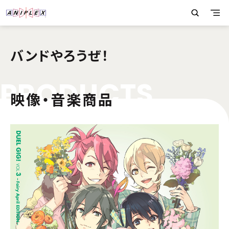
バンドやろうぜ！
P
R
O
D
U
C
T
S
映像・音楽商品