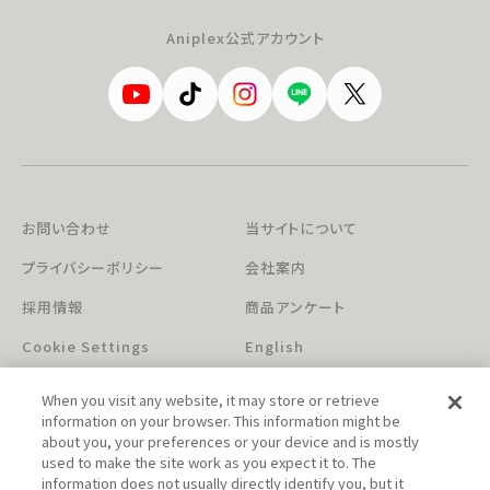
Aniplex公式アカウント
お問い合わせ
当サイトについて
プライバシーポリシー
会社案内
採用情報
商品アンケート
Cookie Settings
English
When you visit any website, it may store or retrieve
information on your browser. This information might be
about you, your preferences or your device and is mostly
used to make the site work as you expect it to. The
information does not usually directly identify you, but it