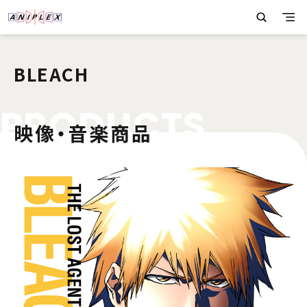
BLEACH
P
R
O
D
U
C
T
S
映像・音楽商品