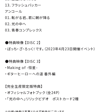
13．フラッシュバッカー
アンコール
01．転がる岩、君に朝が降る
02．光の中へ
03．青春コンプレックス
●特典映像 【DISC 2】
・ぼっち・ざ・ろっく！です。（2023年4月23日開催イベント）
●特典映像 【DISC 3】
・Making of -恒星-
・ギターヒーローへの道 番外編
【完全生産限定版特典】
・オフィシャルフォトブック（全24P）
・「光の中へ」リリックビデオ ポストカード2種
※仕様・特典は変更となる可能性がございます。