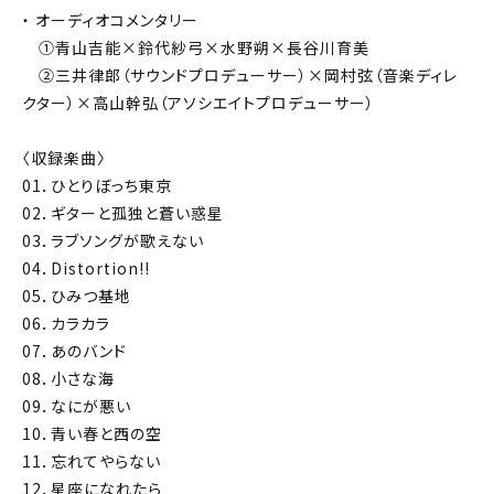
・ オーディオコメンタリー
①青山吉能×鈴代紗弓×水野朔×長谷川育美
②三井律郎（サウンドプロデューサー）×岡村弦（音楽ディレ
クター）×高山幹弘（アソシエイトプロデューサー）
〈収録楽曲〉
01．ひとりぼっち東京
02．ギターと孤独と蒼い惑星
03．ラブソングが歌えない
04．Distortion!!
05．ひみつ基地
06．カラカラ
07．あのバンド
08．小さな海
09．なにが悪い
10．青い春と西の空
11．忘れてやらない
12．星座になれたら