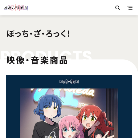
ぼっち・ざ・ろっく！
P
R
O
D
U
C
T
S
映像・音楽商品