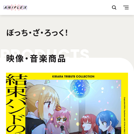
ぼっち・ざ・ろっく！
P
R
O
D
U
C
T
S
映像・音楽商品