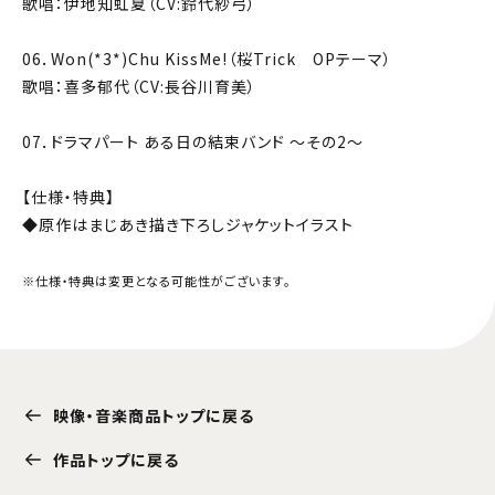
歌唱：伊地知虹夏（CV:鈴代紗弓）
06．Won(*3*)Chu KissMe!（桜Trick OPテーマ）
歌唱：喜多郁代（CV:長谷川育美）
07．ドラマパート ある日の結束バンド ～その2～
【仕様・特典】
◆原作はまじあき描き下ろしジャケットイラスト
※仕様・特典は変更となる可能性がございます。
映像・音楽商品トップに戻る
作品トップに戻る