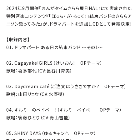
2024年9月開催『まんがタイムきらら展FINAL』にて実施された
特別音楽コンテンツ『「ぼっち・ざ・ろっく！」結束バンドのきららア
ニソン歌ってみた』が、ドラマパートを追加しCDとして発売決定！
【収録内容】
01．ドラマパート ある日の結束バンド ～その1～
02．Cagayake!GIRLS（けいおん！ OPテーマ）
歌唱：喜多郁代（CV:長谷川育美）
03．Daydream café（ご注文はうさぎですか？ OPテーマ）
歌唱：山田リョウ（CV:水野朔）
04．キルミーのベイベー！（キルミーベイベー OPテーマ）
歌唱：後藤ひとり（CV:青山吉能）
05．SHINY DAYS（ゆるキャン△ OPテーマ）