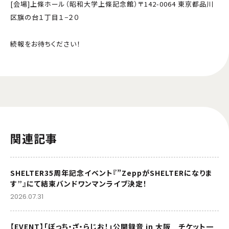
[会場]上條ホール（昭和大学上條記念館）〒142-0064 東京都品川
区旗の台１丁目１−２０
続報をお待ちください！
関連記事
SHELTER35周年記念イベント『”ZeppがSHELTERになりま
す”』にて結束バンドワンマンライブ決定！
2026.07.31
【EVENT】「ぼっち・ざ・らじお！」公開録音 in 大阪 チケット一