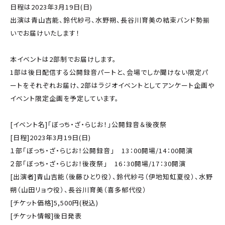
日程は2023年3月19日(日)
出演は青山吉能、鈴代紗弓、水野朔、長谷川育美の結束バンド勢揃
いでお届けいたします！
本イベントは2部制でお届けします。
1部は後日配信する公開録音パートと、会場でしか聞けない限定パ
ートをそれぞれお届け、2部はラジオイベントとしてアンケート企画や
イベント限定企画を予定しています。
[イベント名]「ぼっち・ざ・らじお！」公開録音＆後夜祭
[日程]2023年3月19日(日)
１部「ぼっち・ざ・らじお！公開録音」 13：00開場/14：00開演
２部「ぼっち・ざ・らじお！後夜祭」 16：30開場/17：30開演
[出演者]青山吉能（後藤ひとり役）、鈴代紗弓（伊地知虹夏役）、水野
朔（山田リョウ役）、長谷川育美（喜多郁代役）
[チケット価格]5,500円(税込)
[チケット情報]後日発表