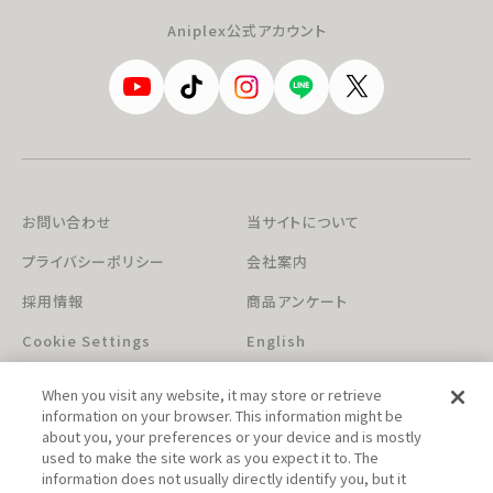
Aniplex公式アカウント
お問い合わせ
当サイトについて
プライバシーポリシー
会社案内
採用情報
商品アンケート
Cookie Settings
English
When you visit any website, it may store or retrieve
information on your browser. This information might be
about you, your preferences or your device and is mostly
used to make the site work as you expect it to. The
information does not usually directly identify you, but it