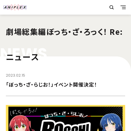
劇場総集編ぼっち・ざ・ろっく！ Re:
N
E
W
S
ニュース
2023.02.15
「ぼっち・ざ・らじお！」イベント開催決定！