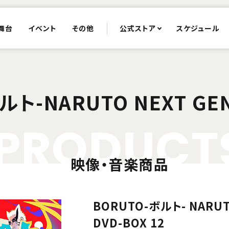
舞台
イベント
その他
公式ストア
スケジュール
ルト-NARUTO NEXT GEN
P
R
O
D
U
C
T
映像・音楽商品
BORUTO-ボルト- NARUT
DVD-BOX 12