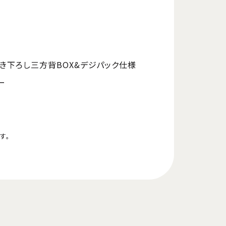
き下ろし三方背BOX&デジパック仕様
ー
す。