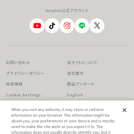
Aniplex公式アカウント
お問い合わせ
当サイトについて
プライバシーポリシー
会社案内
採用情報
商品アンケート
Cookie Settings
English
When you visit any website, it may store or retrieve
information on your browser. This information might be
about you, your preferences or your device and is mostly
used to make the site work as you expect it to. The
information does not usually directly identify you, but it