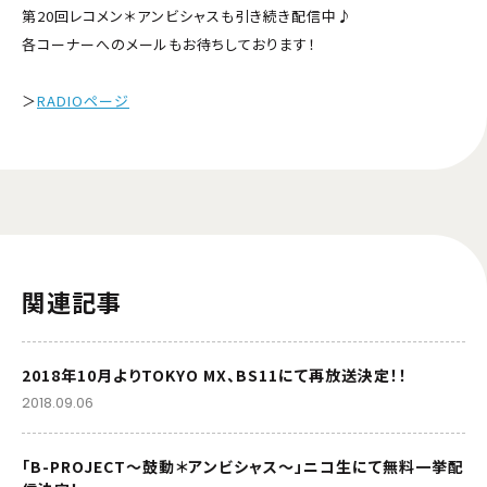
第20回レコメン＊アンビシャスも引き続き配信中♪
各コーナーへのメールもお待ちしております！
＞
RADIOページ
関連記事
2018年10月よりTOKYO MX、BS11にて再放送決定！！
2018.09.06
「B-PROJECT～鼓動＊アンビシャス～」ニコ生にて無料一挙配