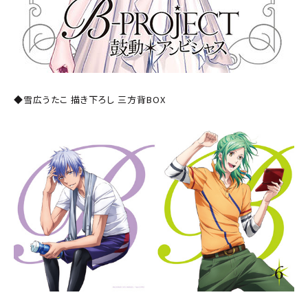
◆雪広うたこ 描き下ろし 三方背BOX