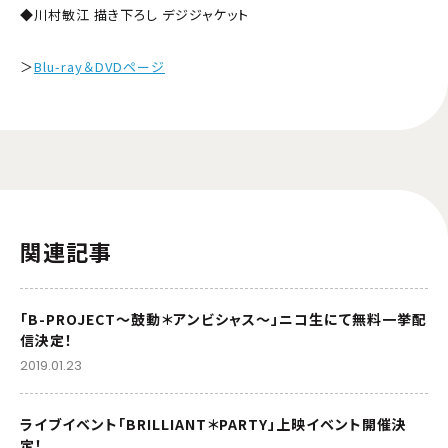
◆川村敏江 描き下ろし デジジャケット
＞
Blu-ray＆DVDページ
関連記事
「B-PROJECT～鼓動＊アンビシャス～」ニコ生にて無料一挙配
信決定！
2019.01.23
ライブイベント「BRILLIANT＊PARTY」上映イベント開催決
定！