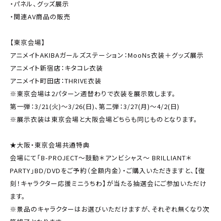
・パネル、グッズ展示
・関連AV商品の販売
【東京会場】
アニメイトAKIBAガールズステーション：MooNs衣装＋グッズ展示
アニメイト新宿店：キタコレ衣装
アニメイト町田店：THRIVE衣装
※東京会場は2パターン週替わりで衣装を展示致します。
第一弾：3/21(火)～3/26(日)、第二弾：3/27(月)～4/2(日)
※展示衣装は東京会場と大阪会場どちらも同じものとなります。
★大阪・東京会場共通特典
会場にて「B-PROJECT～鼓動＊アンビシャス～ BRILLIANT＊
PARTY」BD/DVDをご予約（全額内金）・ご購入いただきますと、【復
刻！キャラクター応援ミニうちわ】が当たる抽選会にご参加いただけ
ます。
※景品のキャラクターはお選びいただけますが、それぞれ無くなり次