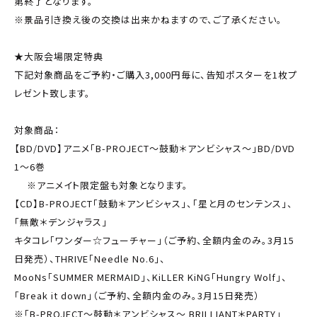
第終了となります。
※景品引き換え後の交換は出来かねますので、ご了承ください。
★大阪会場限定特典
下記対象商品をご予約・ご購入3,000円毎に、告知ポスターを1枚プ
レゼント致します。
対象商品：
【BD/DVD】アニメ「B-PROJECT～鼓動＊アンビシャス～」BD/DVD
1～6巻
※アニメイト限定盤も対象となります。
【CD】B-PROJECT「鼓動＊アンビシャス」、「星と月のセンテンス」、
「無敵＊デンジャラス」
キタコレ「ワンダー☆フューチャー」（ご予約、全額内金のみ。3月15
日発売）、THRIVE「Needle No.6」、
MooNs「SUMMER MERMAID」、KiLLER KiNG「Hungry Wolf」、
「Break it down」（ご予約、全額内金のみ。3月15日発売）
※「B-PROJECT～鼓動＊アンビシャス～ BRILLIANT＊PARTY」