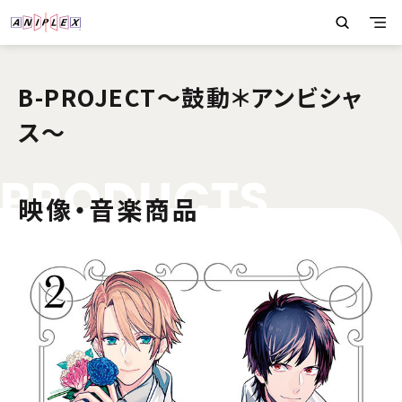
B-PROJECT～鼓動＊アンビシャ
ス～
P
R
O
D
U
C
T
S
映像・音楽商品