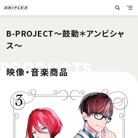
B-PROJECT～鼓動＊アンビシャ
ス～
P
R
O
D
U
C
T
S
映像・音楽商品