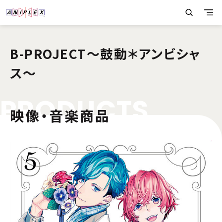
B-PROJECT～鼓動＊アンビシャ
ス～
P
R
O
D
U
C
T
S
映像・音楽商品