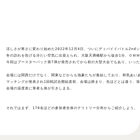
涼しさが寒さに変わり始めた2022年12月4日、ついにディバイドバトル2n
冬の訪れを告げる冷たい空気に出迎えられ、大阪天満橋駅から徒歩1分、ＯＭ
今回はブースターパック第7弾が発売されてから初の大型大会でもあり、いっ
会場には関西だけでなく、関東などからも強豪たちが集結しており、和気あい
マッチングが発表され1回戦試合開始直前、会場は静まり、先ほどとは違う、
会場の温度差に筆者も身が引きしまる。
それではまず、170名ほどの参加者全体のテリトリー分布からご紹介しよう。