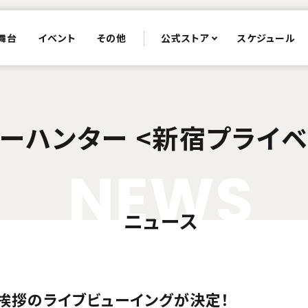
舞台
イベント
その他
公式ストア
スケジュール
ーハンター <新宿プライベ
N
E
W
S
ニュース
挨拶のライブビューイングが決定！