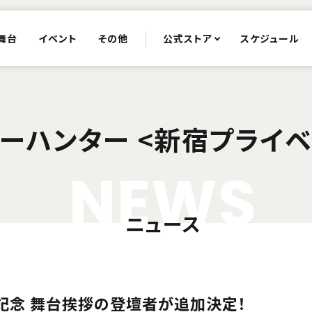
舞台
イベント
その他
公式ストア
スケジュール
ーハンター <新宿プライベ
N
E
W
S
ニュース
日記念 舞台挨拶の登壇者が追加決定！