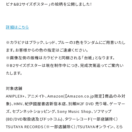
ビナ&B2サイズポスター」の絵柄を公開しました！
詳細はこちら
※カラビナはブラック、レッド、ブルーの3色をランダムにご用意いたし
ます。お客様からの色の指定はご遠慮ください。
※画像左側の版権はカラビナと同梱される「台紙」となります。
※B2サイズポスターは現在制作中につき、完成次第追ってご案内い
たします。
対象店舗
ANIPLEX+、アニメイト、Amazon(【Amazon.co.jp限定】商品のみ対
象)、HMV、紀伊國屋書店新宿本店、別館M2F DVD 売り場、ゲーマー
ズ、セブンネットショッピング、Sony Music Shop、ソフマップ
(BD/DVD取扱店及びドットコム)、タワーレコード(一部店舗除く）
TSUTAYA RECORDS（※一部店舗除く）/TSUTAYAオンライン、とら