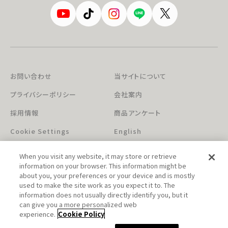
お問い合わせ
当サイトについて
プライバシーポリシー
会社案内
採用情報
商品アンケート
Cookie Settings
English
When you visit any website, it may store or retrieve
information on your browser. This information might be
about you, your preferences or your device and is mostly
used to make the site work as you expect it to. The
information does not usually directly identify you, but it
can give you a more personalized web
このホームページに掲載されている著作物の無断利用を禁じます。
experience.
Cookie Policy