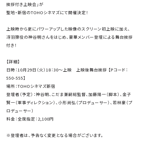
挨拶付き上映会」が
聖地・新宿のTOHOシネマズにて開催決定！
上映時から更にパワーアップした映像のスクリーン初上映に加え、
冴羽獠役の神谷明さんをはじめ、豪華メンバー登壇による舞台挨拶
付き！
【詳細】
日時：10月29日（火）18：30～上映 上映後舞台挨拶 【Pコード：
550-555】
場所：TOHOシネマズ新宿
登壇者（予定）：神谷明、こだま兼嗣総監督、加藤陽一（脚本）、金子
賢一（軍事ディレクション）、小形尚弘（プロデューサー）、若林豪（プ
ロデューサー）
料金：全席指定：2,100円
※登壇者は、予告なく変更となる場合がございます。