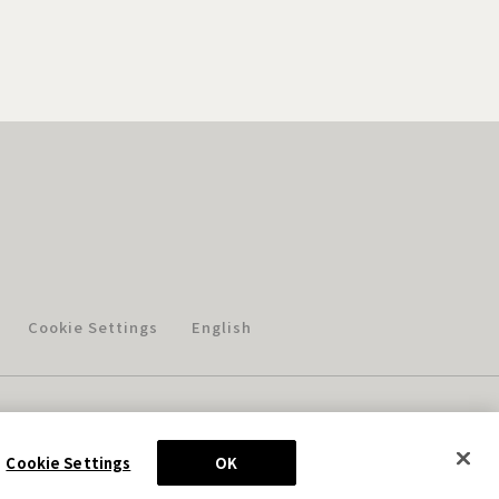
Cookie Settings
English
このホームページに掲載されている著作物の無断利用を禁じます。
© Aniplex Inc. All rights reserved.
Cookie Settings
OK