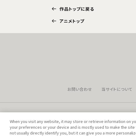
作品トップに戻る
アニメトップ
お問い合わせ
当サイトについて
When you visit any website, it may store or retrieve information on y
your preferences or your device and is mostly used to make the site 
not usually directly identify you, but it can give you a more personal