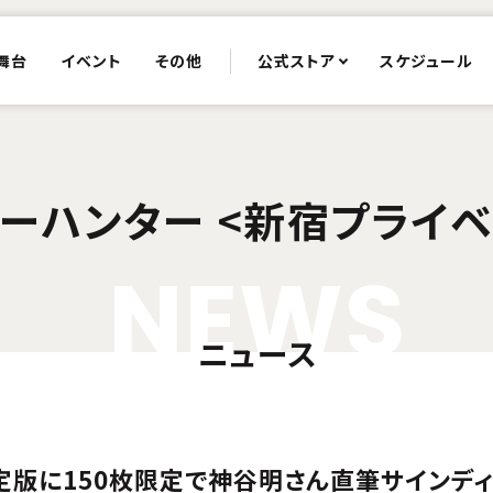
舞台
イベント
その他
公式ストア
スケジュール
ーハンター <新宿プライベ
N
E
W
S
ニュース
産限定版に150枚限定で神谷明さん直筆サインデ