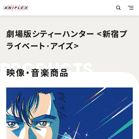
劇場版シティーハンター <新宿プ
ライベート･アイズ>
P
R
O
D
U
C
T
S
映像・音楽商品