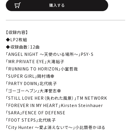
購入する
【収録内容】
◆LP2枚組
◆収録曲数：12曲
「ANGEL NIGHT ～天使のいる場所～」PSY･S
「MR.PRIVATE EYE」大滝裕子
「RUNNING TO HORIZON」小室哲哉
「SUPER GIRL」岡村靖幸
「PARTY DOWN」北代桃子
「ゴーゴーヘブン」大澤誉志幸
「STILL LOVE HER（失われた風景）」TM NETWORK
「FOREVER IN MY HEART」Kirsten Steinhauer
「SARA」FENCE OF DEFENSE
「FOOT STEPS」北代桃子
「City Hunter ～愛よ消えないで～」小比類巻かほる