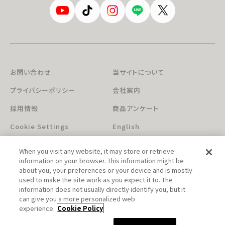
お問い合わせ
当サイトについて
プライバシーポリシー
会社案内
採用情報
商品アンケート
Cookie Settings
English
When you visit any website, it may store or retrieve
information on your browser. This information might be
about you, your preferences or your device and is mostly
used to make the site work as you expect it to. The
information does not usually directly identify you, but it
can give you a more personalized web
このホームページに掲載されている著作物の無断利用を禁じます。
experience.
Cookie Policy
© Aniplex Inc. All rights reserved.