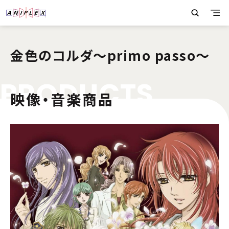
金色のコルダ〜primo passo〜
P
R
O
D
U
C
T
S
映像・音楽商品