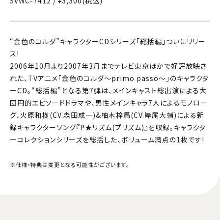
SVWC-7412 / ¥3,300(税込)
“金色のコルダ”キャラクターCDシリーズ「総括編」ついにリリー
ス!
2006年10月より2007年3月までテレビ東京ほかで好評放映さ
れた、TVアニメ「金色のコルダ〜primo passo〜」のキャラクタ
ーCD。“総括編”となる第7弾は、メインキャスト総出演による大
団円的エピソードドラマや、男性メインキャラ7人によるモノロー
グ、火原和樹(CV.森田成一)&柚木梓馬(CV.岸尾大輔)による新
録キャラクターソング『P★リズム(プリズム)』を収録。キャラクタ
ーコレクションシリーズを総括した、ボリューム満点の1枚です!
※仕様・特典は変更となる可能性がございます。