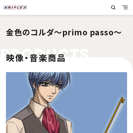
金色のコルダ〜primo passo〜
P
R
O
D
U
C
T
S
映像・音楽商品