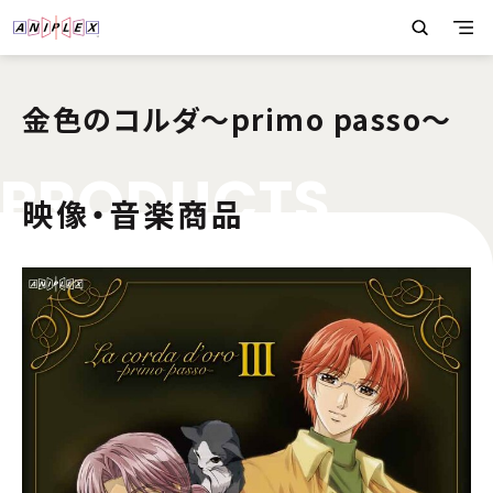
金色のコルダ〜primo passo〜
P
R
O
D
U
C
T
S
映像・音楽商品