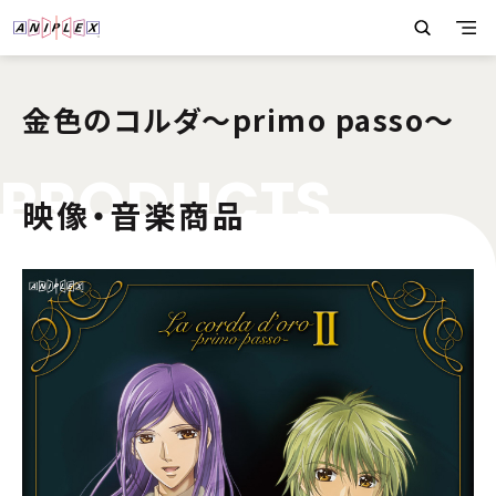
金色のコルダ〜primo passo〜
P
R
O
D
U
C
T
S
映像・音楽商品