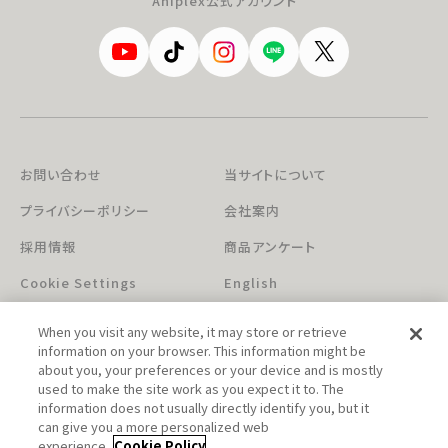
Aniplex公式アカウント
お問い合わせ
当サイトについて
プライバシーポリシー
会社案内
採用情報
商品アンケート
Cookie Settings
English
When you visit any website, it may store or retrieve
information on your browser. This information might be
about you, your preferences or your device and is mostly
used to make the site work as you expect it to. The
information does not usually directly identify you, but it
can give you a more personalized web
このホームページに掲載されている著作物の無断利用を禁じます。
experience.
Cookie Policy