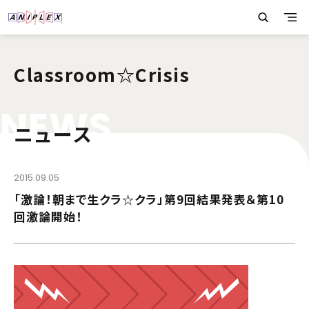
Classroom☆Crisis
N
E
W
S
ニュース
2015.09.05
「激論！朝まで生クラ☆クラ」第9回結果発表＆第10
回激論開始！