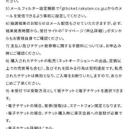
ださい。
5）メールフィルター設定機能で『@ticket.rakuten.co.jp』からのメ
ールを受信できるよう事前に設定してください｡
6）抽選結果のお知らせはメール配信もさせていただきますが、必ず、
結果発表時間から、受付サイトの「マイページ（申込詳細）｣ボタンか
らもお客様自身でご確認ください。
7) 支払い及びチケット発券等に関する手数料については、お申込み
時にご確認ください。
8) 購入されたチケットの転売（ネットオークションへの出品、定価以
上での売買等も含む）、及びそれを試みる行為は契約違反です。転売
されたチケットは無効となり、ご入場をお断りいたしますので、あらか
じめご了承ください。
9) 本受付では受取方法として紙チケットと電子チケットを選択できま
す。
・電子チケットの場合、発券(受取)は、スマートフォン限定となります。
・電子チケットの場合、チケット購入時に楽天会員への登録が必要で
す。
・電子チケット詳細はこちら。