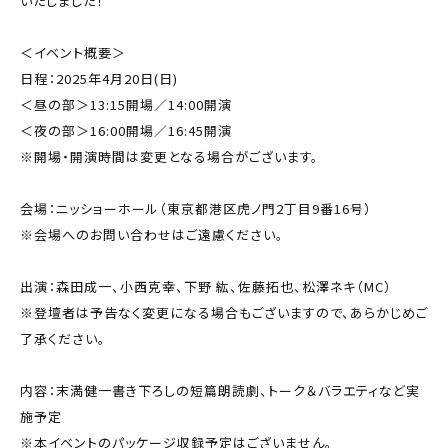
いたしました！
＜イベント概要＞
日程：2025年4月20日(日)
＜昼の部＞13:15開場／14:00開演
＜夜の部＞16:00開場／16:45開演
※開場・開演時間は変更となる場合がございます。
会場：ニッショーホール（東京都港区虎ノ門2丁目9番16号）
※会場へのお問い合わせはご遠慮ください。
出演：森田成一、小西克幸、下野 紘、佐藤拓也、松澤ネキ（MC）
※登壇者は予告なく変更になる場合もございますので、あらかじめご
了承ください。
内容：末満健一書き下ろしの短篇朗読劇、トーク＆バラエティなど実
施予定
※本イベントのパッケージ収録予定はございません。