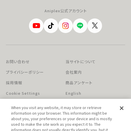
Aniplex公式アカウント
お問い合わせ
当サイトについて
プライバシーポリシー
会社案内
採用情報
商品アンケート
Cookie Settings
English
When you visit any website, it may store or retrieve
information on your browser. This information might be
about you, your preferences or your device and is mostly
used to make the site work as you expect it to. The
information does not usually directly identify you, but it