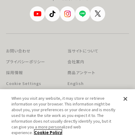
お問い合わせ
当サイトについて
プライバシーポリシー
会社案内
採用情報
商品アンケート
Cookie Settings
English
When you visit any website, it may store or retrieve
information on your browser. This information might be
about you, your preferences or your device and is mostly
used to make the site work as you expect it to. The
information does not usually directly identify you, but it
can give you a more personalized web
このホームページに掲載されている著作物の無断利用を禁じます。
experience.
Cookie Policy