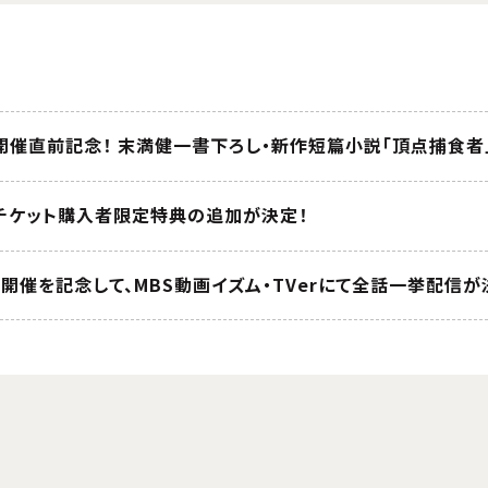
開催直前記念！ 末満健一書下ろし・新作短篇小説「頂点捕食者
チケット購入者限定特典の追加が決定！
ント開催を記念して、MBS動画イズム・TVerにて全話一挙配信が