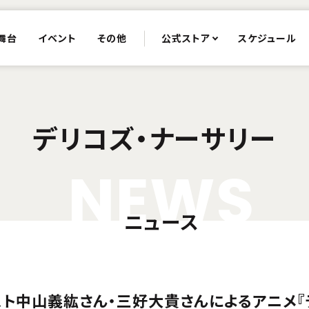
舞台
イベント
その他
公式ストア
スケジュール
デリコズ・ナーサリー
N
E
W
S
ニュース
ャスト中山義紘さん・三好大貴さんによるアニメ