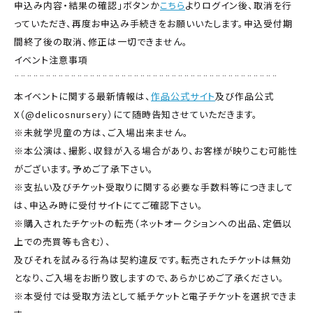
申込み内容・結果の確認」ボタンか
こちら
よりログイン後、取消を行
っていただき、再度お申込み手続きをお願いいたします。申込受付期
間終了後の取消、修正は一切できません。
イベント注意事項
¨¨¨¨¨¨¨¨¨¨¨¨¨¨¨¨¨¨¨¨¨¨¨¨¨¨¨¨¨¨¨¨¨¨¨¨¨¨¨¨¨¨
本イベントに関する最新情報は、
作品公式サイト
及び作品公式
X（@delicosnursery）にて随時告知させていただきます。
※未就学児童の方は、ご入場出来ません。
※本公演は、撮影、収録が入る場合があり、お客様が映りこむ可能性
がございます。予めご了承下さい。
※支払い及びチケット受取りに関する必要な手数料等につきまして
は、申込み時に受付サイトにてご確認下さい。
※購入されたチケットの転売（ネットオークションへの出品、定価以
上での売買等も含む）、
及びそれを試みる行為は契約違反です。転売されたチケットは無効
となり、ご入場をお断り致しますので、あらかじめご了承ください。
※本受付では受取方法として紙チケットと電子チケットを選択できま