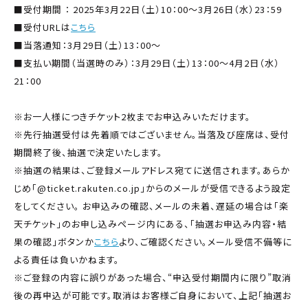
■受付期間 ： 2025年3月22日（土）10：00～3月26日（水）23：59
■受付URLは
こちら
■当落通知：3月29日（土）13：00〜
■支払い期間（当選時のみ）：3月29日（土）13：00〜4月2日（水）
21：00
※お一人様につきチケット2枚までお申込みいただけます。
※先行抽選受付は先着順ではございません。当落及び座席は、受付
期間終了後、抽選で決定いたします。
※抽選の結果は、ご登録メールアドレス宛てに送信されます。あらか
じめ「@ticket.rakuten.co.jp」からのメールが受信できるよう設定
をしてください。 お申込みの確認、メールの未着、遅延の場合は「楽
天チケット」のお申し込みページ内にある、「抽選お申込み内容・結
果の確認」ボタンか
こちら
より、ご確認ください。メール受信不備等に
よる責任は負いかねます。
※ご登録の内容に誤りがあった場合、“申込受付期間内に限り”取消
後の再申込が可能です。取消はお客様ご自身において、上記「抽選お