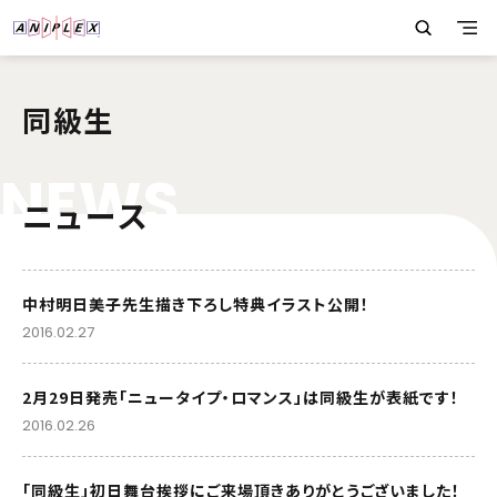
同級生
N
E
W
S
ニュース
中村明日美子先生描き下ろし特典イラスト公開！
2016.02.27
2月29日発売「ニュータイプ・ロマンス」は同級生が表紙です！
2016.02.26
「同級生」初日舞台挨拶にご来場頂きありがとうございました！