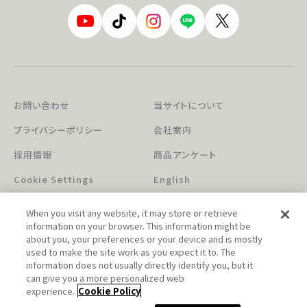
お問い合わせ
当サイトについて
プライバシーポリシー
会社案内
採用情報
商品アンケート
Cookie Settings
English
When you visit any website, it may store or retrieve
information on your browser. This information might be
about you, your preferences or your device and is mostly
used to make the site work as you expect it to. The
information does not usually directly identify you, but it
can give you a more personalized web
このホームページに掲載されている著作物の無断利用を禁じます。
experience.
Cookie Policy