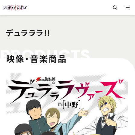
デュラララ!!
P
R
O
D
U
C
T
S
映像・音楽商品