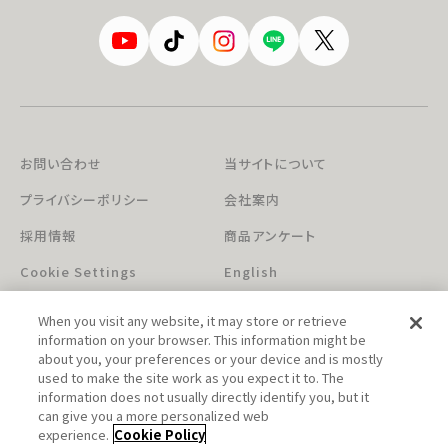
お問い合わせ
当サイトについて
プライバシーポリシー
会社案内
採用情報
商品アンケート
Cookie Settings
English
When you visit any website, it may store or retrieve
information on your browser. This information might be
about you, your preferences or your device and is mostly
used to make the site work as you expect it to. The
information does not usually directly identify you, but it
can give you a more personalized web
このホームページに掲載されている著作物の無断利用を禁じます。
experience.
Cookie Policy