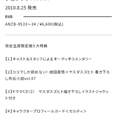
2010.8.25 発売
DVD
ANZB-9533〜34 / ¥6,600(税込)
完全生産限定版５大特典
【１】キャスト＆スタッフによるオーディオコメンタリー
【２】ココでしか読めない！ 成田良悟×ヤスダスズヒト 書き下ろ
し外伝小説vol.07
【３】ドラマCD〈2〉 ヤスダスズヒト描き下ろしイラストジャケッ
ト付き
【４】キャラクタープロフィールカード＜セルティ＞