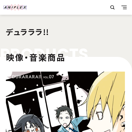
デュラララ!!
P
R
O
D
U
C
T
S
映像・音楽商品