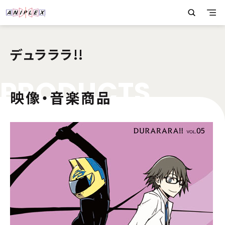
デュラララ!!
P
R
O
D
U
C
T
S
映像・音楽商品