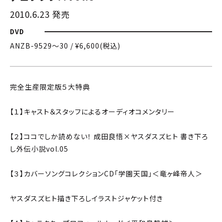
2010.6.23 発売
DVD
ANZB-9529〜30 / ¥6,600(税込)
完全生産限定版５大特典
【１】キャスト＆スタッフによるオーディオコメンタリー
【２】ココでしか読めない！ 成田良悟×ヤスダスズヒト 書き下ろ
し外伝小説vol.05
【３】カバーソングコレクションCD「学園天国」＜竜ヶ峰帝人＞
ヤスダスズヒト描き下ろしイラストジャケット付き