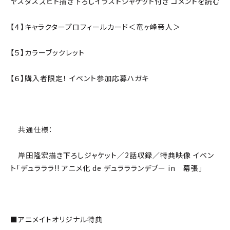
ヤスダスズヒト描き下ろしイラストジャケット付き コメントを読む
【４】キャラクタープロフィールカード＜竜ヶ峰帝人＞
【５】カラーブックレット
【６】購入者限定！ イベント参加応募ハガキ
共通仕様：
岸田隆宏描き下ろしジャケット／2話収録／特典映像 イベン
ト「デュラララ!! アニメ化 de デュララランデブー in 幕張」
■アニメイトオリジナル特典