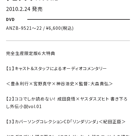
2010.2.24 発売
DVD
ANZB-9521〜22 / ¥6,600(税込)
完全生産限定版６大特典
【１】キャスト＆スタッフによるオーディオコメンタリー
＜豊永利行×宮野真守×神谷浩史×監督：大森貴弘＞
【２】ココでしか読めない！ 成田良悟×ヤスダスズヒト 書き下ろ
し外伝小説vol.01
【３】カバーソングコレクションCD「リンダリンダ」＜紀田正臣＞