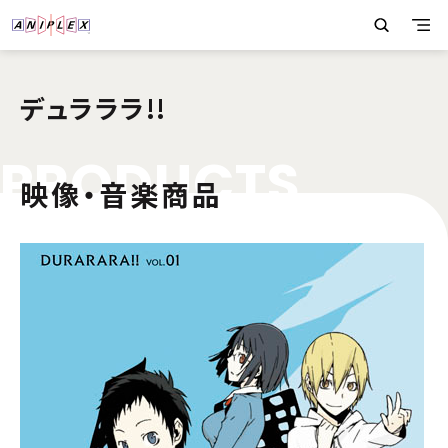
デュラララ!!
P
R
O
D
U
C
T
S
映像・音楽商品