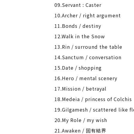
09.Servant : Caster
10.Archer / right argument
11.Bonds / destiny
12.Walk in the Snow
13.Rin / surround the table
14.Sanctum / conversation
15.Date / shopping
16.Hero / mental scenery
17.Mission / betrayal
18.Medeia / princess of Colchis
19.Gilgamesh / scattered like f
20.My Role / my wish
21.Awaken / 固有結界