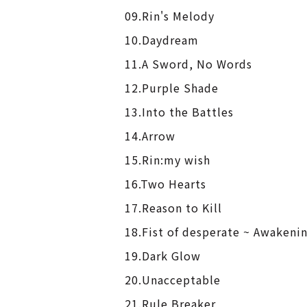
09.Rin's Melody
10.Daydream
11.A Sword, No Words
12.Purple Shade
13.Into the Battles
14.Arrow
15.Rin:my wish
16.Two Hearts
17.Reason to Kill
18.Fist of desperate ~ Awakeni
19.Dark Glow
20.Unacceptable
21.Rule Breaker