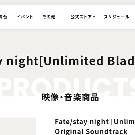
舞台
イベント
その他
公式ストア
スケジュール
y night[Unlimited Bla
P
R
O
D
U
C
T
映像・音楽商品
Fate/stay night [Unli
Original Soundtrack