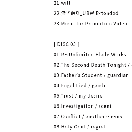
21.will
22.深き眠り_UBW Extended
23.Music for Promotion Video
[ DISC 03 ]
01.RE:Unlimited Blade Works
02.The Second Death Tonight 
03.Father’s Student / guardian
04.Engel Lied / gandr
05.Trust / my desire
06.Investigation / scent
07.Conflict / another enemy
08.Holy Grail / regret