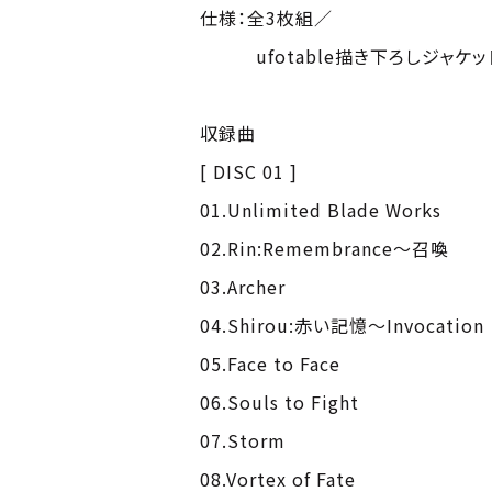
仕様：全3枚組／
ufotable描き下ろしジャケッ
収録曲
[ DISC 01 ]
01.Unlimited Blade Works
02.Rin:Remembrance～召喚
03.Archer
04.Shirou:赤い記憶～Invocation
05.Face to Face
06.Souls to Fight
07.Storm
08.Vortex of Fate