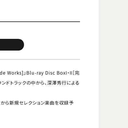
ade Works]」Blu-ray Disc BoxⅠ・Ⅱ［完
ンドトラックの中から、深澤秀行による
中から新規セレクション楽曲を収録予