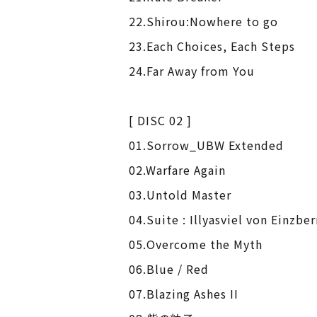
22.Shirou:Nowhere to go
23.Each Choices, Each Steps
24.Far Away from You
[ DISC 02 ]
01.Sorrow_UBW Extended
02.Warfare Again
03.Untold Master
04.Suite : Illyasviel von Einzber
05.Overcome the Myth
06.Blue / Red
07.Blazing Ashes II