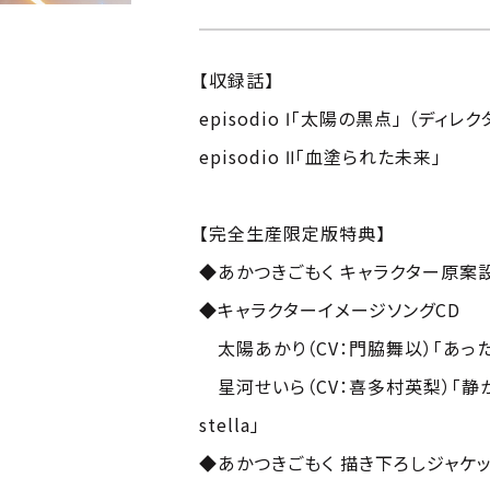
【収録話】
episodio Ⅰ「太陽の黒点」 （ディレ
episodio Ⅱ「血塗られた未来」
【完全生産限定版特典】
◆あかつきごもく キャラクター原案
◆キャラクターイメージソングCD
太陽あかり（CV：門脇舞以）「あったかい
星河せいら（CV：喜多村英梨）「静かな夜 
stella」
◆あかつきごもく 描き下ろしジャケ