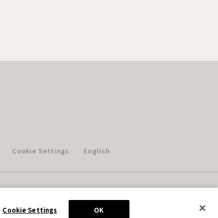
Cookie Settings
English
このホームページに掲載されている著作物の無断利用を禁じます。
© Aniplex Inc. All rights reserved.
Cookie Settings
OK