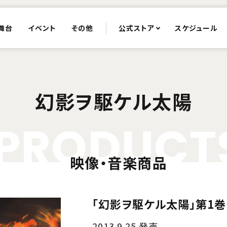
舞台
イベント
その他
公式ストア
スケジュール
幻影ヲ駆ケル太陽
P
R
O
D
U
C
T
映像・音楽商品
「幻影ヲ駆ケル太陽」第1巻
2013.9.25 発売