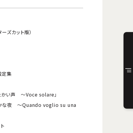
クターズカット版）
設定集
声 ～Voce solare」
～Quando voglio su una
ット