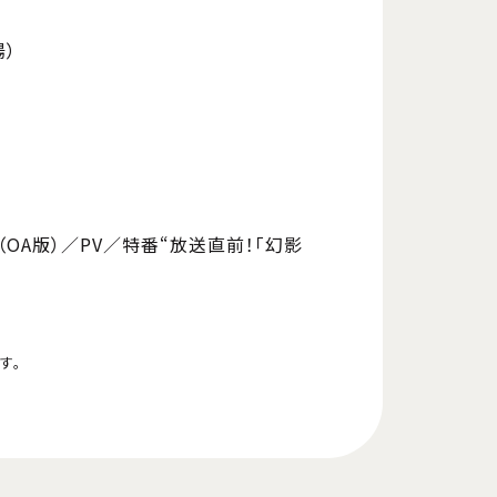
陽）
点」（OA版）／PV／特番“放送直前！「幻影
す。