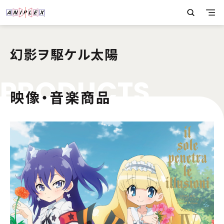
幻影ヲ駆ケル太陽
P
R
O
D
U
C
T
S
映像・音楽商品