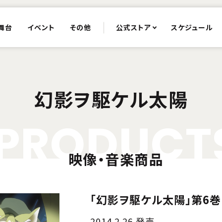
舞台
イベント
その他
公式ストア
スケジュール
幻影ヲ駆ケル太陽
P
R
O
D
U
C
T
映像・音楽商品
「幻影ヲ駆ケル太陽」第6巻
2014.2.26 発売