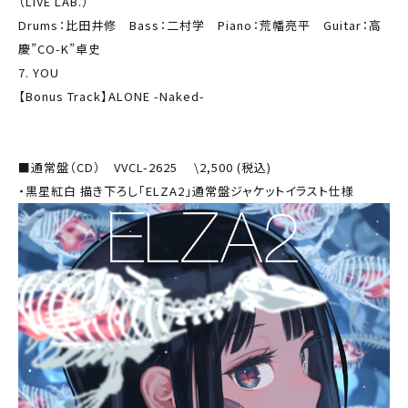
（LIVE LAB.）
Drums：比田井修 Bass：二村学 Piano：荒幡亮平 Guitar：高
慶”CO-K”卓史
7. YOU
【Bonus Track】ALONE -Naked-
■通常盤（CD） VVCL-2625 \2,500 (税込)
・黒星紅白 描き下ろし「ELZA2」通常盤ジャケットイラスト仕様