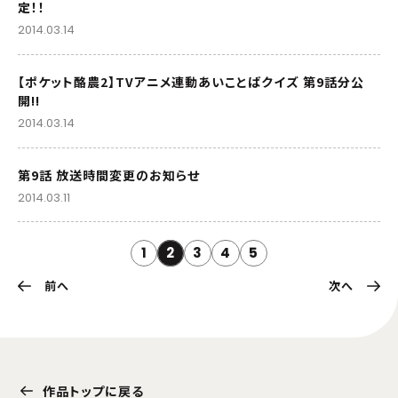
定！！
2014.03.14
【ポケット酪農2】TVアニメ連動あいことばクイズ 第9話分公
開!!
2014.03.14
第9話 放送時間変更のお知らせ
2014.03.11
1
2
3
4
5
前へ
次へ
作品トップに戻る