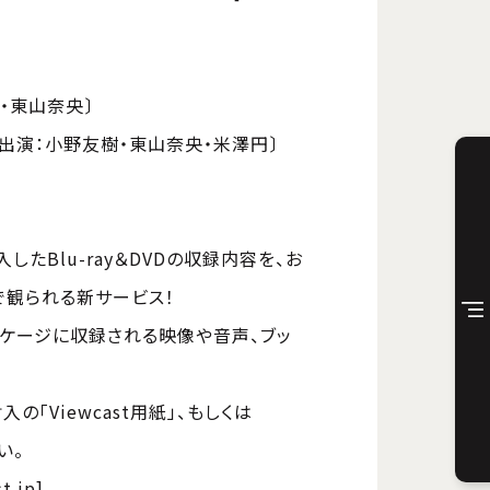
子・東山奈央〕
〔出演：小野友樹・東山奈央・米澤円〕
購入したBlu-ray＆DVDの収録内容を、お
で観られる新サービス！
ッケージに収録される映像や音声、ブッ
「Viewcast用紙」、もしくは
い。
t.jp]