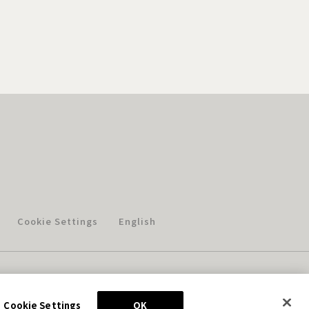
Cookie Settings
English
このホームページに掲載されている著作物の無断利用を禁じます。
© Aniplex Inc. All rights reserved.
Cookie Settings
OK