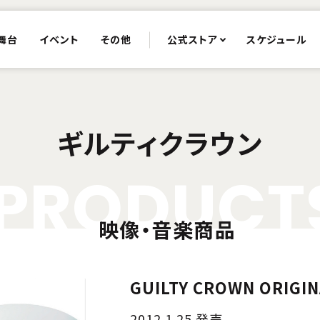
舞台
イベント
その他
公式ストア
スケジュール
ギルティクラウン
P
R
O
D
U
C
T
映像・音楽商品
GUILTY CROWN ORIGI
2012.1.25 発売